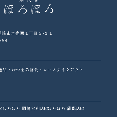
岡崎市本宿西１丁目３−１１
554
逸品・おつまみ
宴会・コース
テイクアウト
ほろほろ 岡崎大和店
ほろほろ 蒲郡店