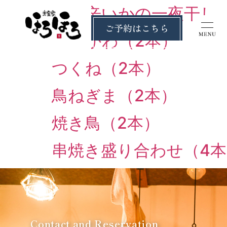
ピリ辛いかの一夜干し
ご予約はこちら
とりかわ（2本）
つくね（2本）
鳥ねぎま（2本）
焼き鳥（2本）
串焼き盛り合わせ（4本
Contact and Reservation